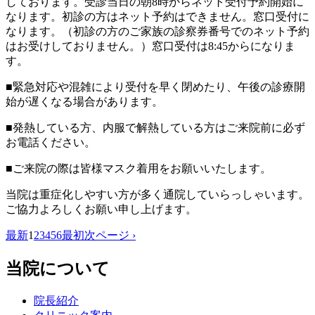
しております。受診当日の朝8時からネット受付予約開始に
なります。初診の方はネット予約はできません。窓口受付に
なります。（初診の方のご家族の診察券番号でのネット予約
はお受けしておりません。）窓口受付は8:45からになりま
す。
■緊急対応や混雑により受付を早く閉めたり、午後の診療開
始が遅くなる場合があります。
■発熱している方、内服で解熱している方はご来院前に必ず
お電話ください。
■ご来院の際は皆様マスク着用をお願いいたします。
当院は重症化しやすい方が多く通院していらっしゃいます。
ご協力よろしくお願い申し上げます。
最新
1
2
3
4
5
6
最初
次ページ ›
当院について
院長紹介