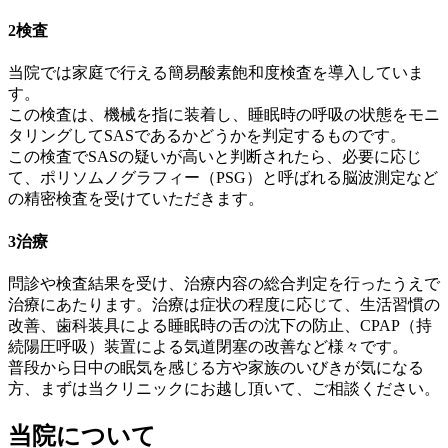
2
検査
当院では家庭で行える簡易酸素飽和度検査を導入していま
す。
この検査は、機械を指に装着し、睡眠時の呼吸の状態をモニ
タリングしてSASであるかどうかを判定するものです。
この検査でSASの疑いが高いと判断されたら、必要に応じ
て、ポリソムノグラフィー（PSG）と呼ばれる脳波測定など
の精密検査を受けていただきます。
3
治療
問診や検査結果を受け、治療内容の総合判定を行ったうえで
治療にあたります。治療は症状の程度に応じて、生活習慣の
改善、歯科装具による睡眠時の舌の沈下の防止、CPAP（持
続陽圧呼吸）装置による気道閉塞の改善など様々です。
普段から日中の眠気を感じる方や家族のいびきが気になる
方、まずは当クリニックにお越し頂いて、ご相談ください。
当院について